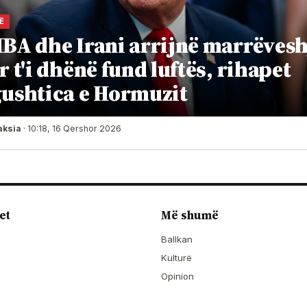
Ë
BA dhe Irani arrijnë marrëvesh
r t'i dhënë fund luftës, rihapet
ushtica e Hormuzit
aksia
· 10:18, 16 Qershor 2026
et
Më shumë
Ballkan
Kulturë
Opinion