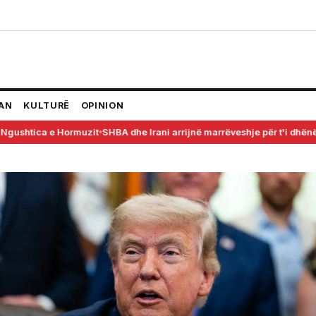
AN
KULTURË
OPINION
t Ngushtica e Hormuzit
SHBA dhe Irani arrijnë marrëveshje për t'i dhënë
●