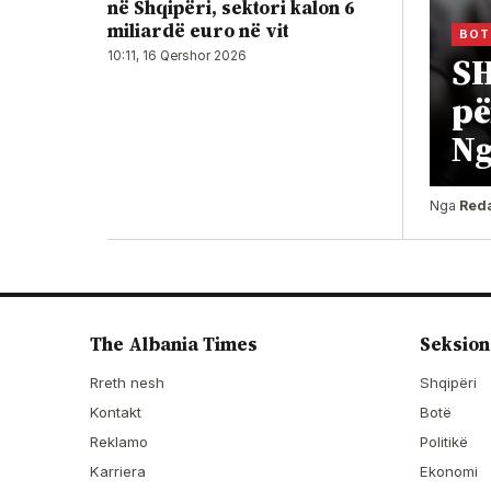
në Shqipëri, sektori kalon 6
miliardë euro në vit
BOT
SH
10:11, 16 Qershor 2026
pë
Ng
Nga
Red
The Albania Times
Seksion
Rreth nesh
Shqipëri
Kontakt
Botë
Reklamo
Politikë
Karriera
Ekonomi