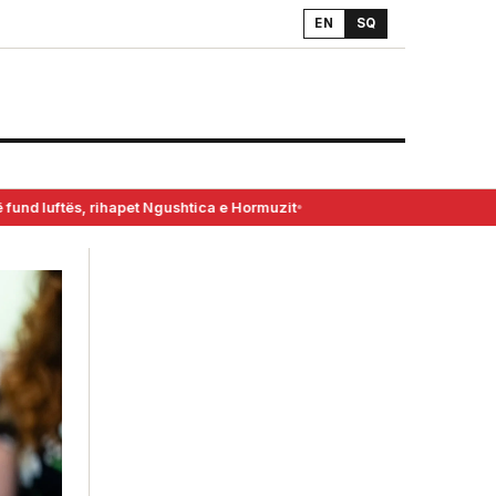
EN
SQ
 fund luftës, rihapet Ngushtica e Hormuzit
●