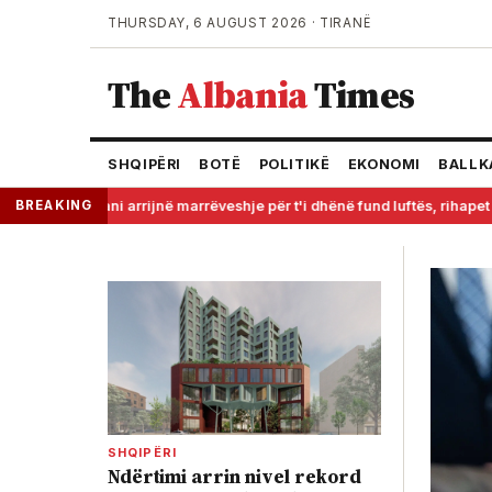
THURSDAY, 6 AUGUST 2026 · TIRANË
The
Albania
Times
SHQIPËRI
BOTË
POLITIKË
EKONOMI
BALLK
SHBA dhe Irani arrijnë marrëveshje për t'i dhënë fund luftës, rihape
BREAKING
SHQIPËRI
Ndërtimi arrin nivel rekord